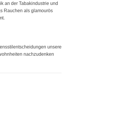
tik an der Tabakindustrie und
 das Rauchen als glamourös
mt.
ebensstilentscheidungen unsere
Gewohnheiten nachzudenken