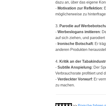
dazu an, über das eigene Ko
-
Motivation zur Reflektion
: 
möglicherweise zu hinterfrage
3.
Parodie auf Werbebotsch
-
Werbeslogans imitieren
: D
auf sich ziehen, und parodier
-
Ironische Botschaft
: Er tr
anderen Produkten herausstell
4.
Kritik an der Tabakindustr
-
Subtile Anspielung
: Der Sp
Verbrauchsrate profitiert und 
-
Verdeckter Vorwurf
: Er ver
zu machen.
>>
Porsche fahren 