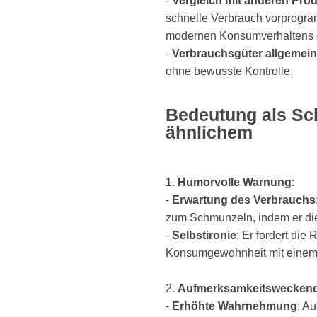
-
Vergleich mit anderen Pro
schnelle Verbrauch vorprogram
modernen Konsumverhaltens 
-
Verbrauchsgüter allgemein
ohne bewusste Kontrolle.
Bedeutung als Sch
ähnlichem
1.
Humorvolle Warnung
:
-
Erwartung des Verbrauchs
zum Schmunzeln, indem er die
-
Selbstironie
: Er fordert di
Konsumgewohnheit mit einem
2.
Aufmerksamkeitsweckend
-
Erhöhte Wahrnehmung
: Au