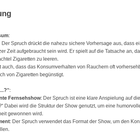
ung
nsum
:
: Der Spruch drückt die nahezu sichere Vorhersage aus, dass ei
zer Zeit aufgebraucht sein wird. Er spielt auf die Tatsache an, 
htel Zigaretten zu leeren.
ert auch, dass das Konsumverhalten von Rauchern oft vorhersehb
ch von Zigaretten begünstigt.
..?“
:
nnte Fernsehshow
: Der Spruch ist eine klare Anspielung auf d
“ Dabei wird die Struktur der Show genutzt, um eine humorvoll
heit gewonnen wird.
ment
: Der Spruch verwendet das Format der Show, um den Kons
llen.