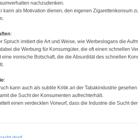
nsumverhalten nachzudenken.
Er kann als Motivation dienen, den eigenen Zigarettenkonsum zu
n.
aften
:
er Spruch imitiert die Art und Weise, wie Werbeslogans die A
t dabei die Werbung für Konsumgüter, die oft einen schnellen V
ägt eine ironische Botschaft, die die Absurdität des schnellen K
t.
ie
:
ruch kann auch als subtile Kritik an der Tabakindustrie gesehe
damit die Sucht der Konsumenten aufrechterhält.
mittelt einen verdeckten Vorwurf, dass die Industrie die Sucht d
macht doof